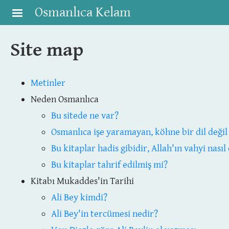
Skip to main content
Osmanlıca Kelam
Site map
Metinler
Neden Osmanlıca
Bu sitede ne var?
Osmanlıca işe yaramayan, köhne bir dil değil
Bu kitaplar hadis gibidir, Allah'ın vahyi nasıl 
Bu kitaplar tahrif edilmiş mi?
Kitabı Mukaddes'in Tarihi
Ali Bey kimdi?
Ali Bey'in tercümesi nedir?