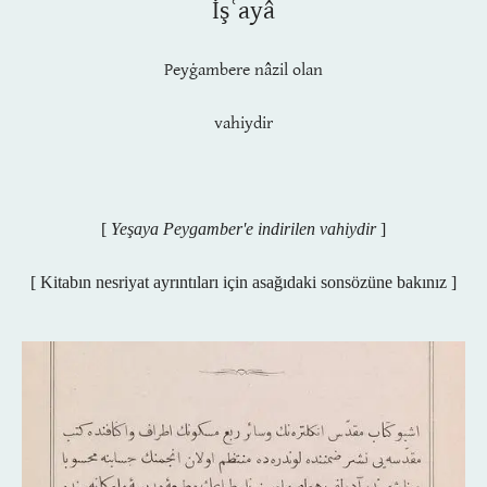
İşʿayâ
Peyġambere nâzil
olan
vahiydir
[
Yeşaya Peygamber'e indirilen vahiydir
]
[ Kitabın nesriyat ayrıntıları için asağıdaki sonsözüne bakınız ]