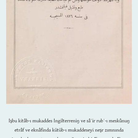
İşbu kitâb-ı mukaddes İngilterreniŋ ve sâʾ
ir rubʿ
-ı meskûnuŋ
etrâf ve eknâf
inda kütüb-ı mukaddeseyi neşr zımn
ında