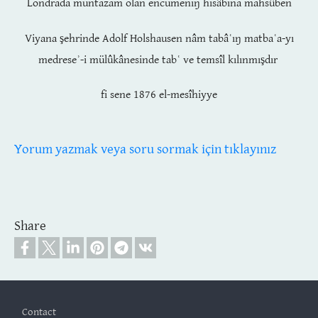
Londrada muntazam olan encüme
niŋ hisâbına mahsûben
Viyana şehrinde Adolf Hols
hausen nâm tabâʿıŋ
matba
ʿa
-yı
medrese
ʾ-i mülûkânesinde tabʿ ve temsîl kılınmışdır
fi sene 1876 el-mesîhiyye
Yorum yazmak veya soru sormak için tıklayınız
Share
Footer
Contact