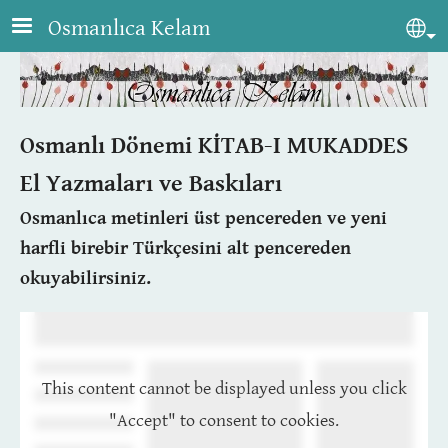
Skip to main content
Osmanlıca Kelam
Sel
Osmanlı Dönemi KİTAB-I MUKADDES
El Yazmaları ve Baskıları
Osmanlıca metinleri üst pencereden ve
yeni
harfli birebir Türkçesini
alt pencereden
okuyabilirsiniz.
This content cannot be displayed unless you click
"Accept" to consent to cookies.