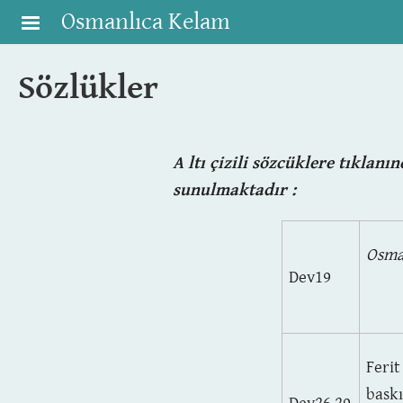
Skip to main content
Osmanlıca Kelam
Sözlükler
A
ltı çizili sözcüklere tıklan
sunulmaktadır :
Osma
Dev19
Ferit
bask
Dev26,29