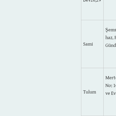
Şems
haz. 
Sami
Gündo
Mert
No: 1
Tulum
ve Ev