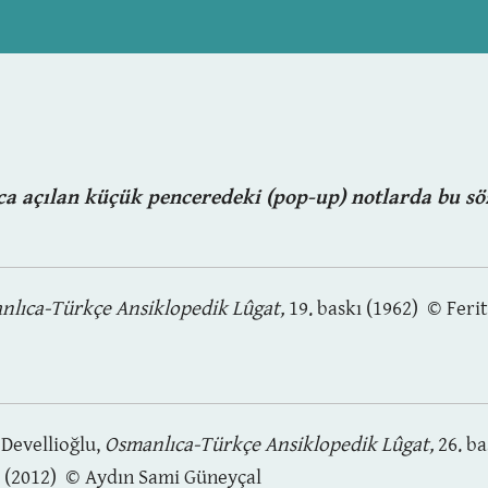
ınca açılan küçük penceredeki (pop-up) notlarda
bu sö
nlıca-Türkçe Ansiklopedik Lûgat,
19. baskı (1962) © Ferit
 Devellioğlu,
Osmanlıca-Türkçe Ansiklopedik Lûgat,
26. ba
ı (2012) © Aydın Sami Güneyçal