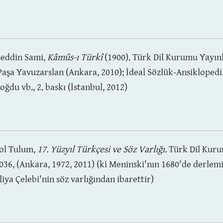
eddin Sami,
Kâmûs-ı Türkî
(1900). Türk Dil Kurumu Yayınl
Paşa Yavuzarslan (Ankara, 2010); İdeal Sözlük-Ansiklopedi,
ğdu vb., 2. baskı (İstanbul, 2012)
ol Tulum,
17. Yüzyıl Türkçesi ve Söz Varlığı.
Türk Dil Kuru
036, (Ankara, 1972, 2011) (ki Meninski'nın 1680'de derlem
liya Çelebi'nin söz varlığından ibarettir)