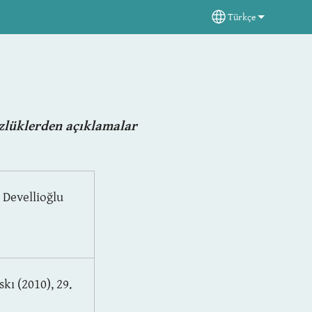
Türkçe
Select your langua
zlüklerden
açıklamalar
 Devellioğlu
skı (2010), 29.