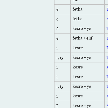
e
fetha
e
fetha
ė
kesre + ye
ē
fetha + elif
ı
kesre
ı, ıy
kesre + ye
ı
kesre
i
kesre
i, iy
kesre + ye
i
kesre
î
kesre + ye