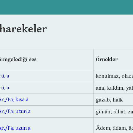
 harekeler
Simgelediği ses
Örnekler
konulmaz, olac
Tü. a
ana, kaldım, ya
Tü. a
ġazab, halk
Ar./Fa. kısa a
günâh, râhat, 
Ar./Fa. uzun a
Âdem, âdam, âdi
Ar./Fa. uzun a