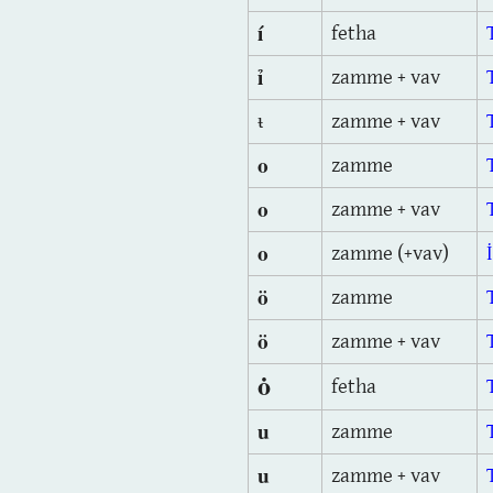
í
fetha
ỉ
zamme + vav
ᵼ
zamme + vav
o
zamme
o
zamme + vav
o
zamme (+vav)
ö
zamme
ö
zamme + vav
ȯ
fetha
u
zamme
u
zamme + vav