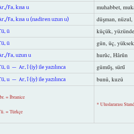
muhabbet, muk
Ar./Fa. kısa u
düşman, nüzul, 
Ar./Fa. kısa u (nadiren uzun u)
küçük, yüzünd
Tü. ü
gün, üç, yüks
Tü. ü
hurûc, Hârûn
Ar./Fa. uzun u
güműş, sürű
Tü. ü — Ar. î (iy) ile yazılınca
bunủ, kuzủ
Tü. u — Ar. î (iy) ile yazılınca
br. = İbranice
* Uluslararası Stand
Tü. = Türkçe