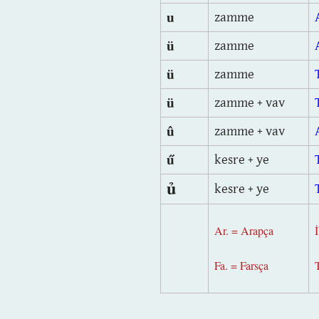
u
zamme
ü
zamme
ü
zamme
ü
zamme + vav
û
zamme + vav
ű
kesre + ye
ủ
kesre + ye
Ar. = Arapça
İ
Fa. = Farsça