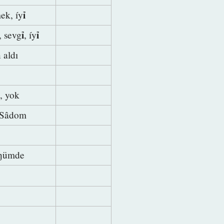
ỉ
ek, íy
ỉ
ỉ
, sevg
, íy
n aldı
z, yok
 Sâdom
öŋümde
ı