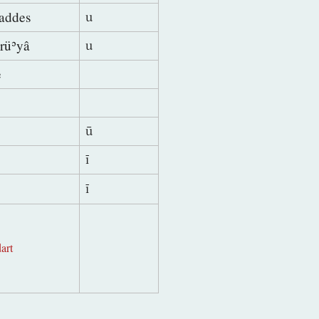
addes
u
rüʾyâ
u
e
ek
ū
ī
ī
art