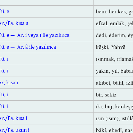
beni, her kes, g
Tü. e
efzal, emlâk, ş
Ar./Fa. kısa a
dėdi,
ėderim,
ė
Tü. e — Ar. i veya î ile yazılınca
kēşki, Yahvē
Tü. e — Ar. â ile yazılınca
ısınmak, ırlam
Tü. ı
yakın, yıl, baba
Tü. ı
akıbet, bâtıl, ızl
Ar. kısa i
bir, sekiz
Tü. i
iki, biŋ, kardeşi
Tü. i
ism (isim), isti’l
Ar./Fa. kısa i
bâkî, ebedî, nas
Ar./Fa. uzun i