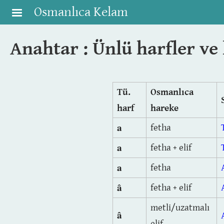
Skip to main content
Osmanlıca Kelam
Anahtar : Ünlü harfler ve
Tü.
Osmanlıca
harf
hareke
a
fetha
a
fetha + elif
a
fetha
â
fetha + elif
metli/uzatmalı
â
elif