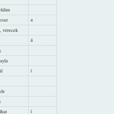
eldim
ehvet
a
y,
vėrecek
ā
ak
sıyla
âl
i
yle
â
îhat
ī