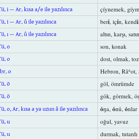
çíynemek, gíym
Tü. i — Ar. kısa a/e ile yazılınca
ỉ
ỉ
ỉ
ber
, iç
n, kend
Tü. i — Ar. û ile yazılınca
altᵼn, karşᵼ, satᵼ
Tü. ı — Ar. û ile yazılınca
son, konak
Tü. o
dost, olmak, to
Tü. o
Hebron, Râʿot,
İbr. o
göl, ömrümde
Tü. ö
gök, görmek, 
Tü. ö
ȯ
ȯ
ȯ
ŋa,
nủ,
nlar
Tü. o, Ar. kısa a ya uzun â ile yazılınca
oğul, yavuz
Tü. u
durmak, tutard
Tü. u