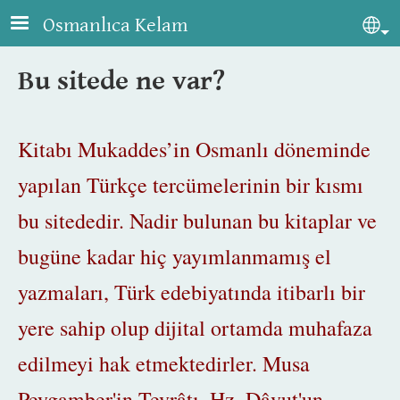
Skip to main content
Osmanlıca Kelam
Sel
Bu sitede ne var?
Kitabı Mukaddes’in Osmanlı döneminde
yapılan Türkçe tercümelerinin bir kısmı
bu sitededir. Nadir bulunan bu kitaplar ve
bugüne kadar hiç yayımlanmamış el
yazmaları, Türk edebiyatında itibarlı bir
yere sahip olup dijital ortamda muhafaza
edilmeyi hak etmektedirler. Musa
Peygamber'in Tevrâtı,
Hz. Dâvut'un