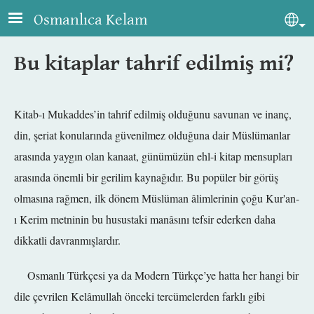
Skip to main content
Osmanlıca Kelam
Sel
Bu kitaplar tahrif edilmiş mi?
Kitab-ı Mukaddes’in tahrif edilmiş olduğunu savunan ve inanç,
din, şeriat konularında güvenilmez olduğuna dair Müslümanlar
arasında yaygın olan kanaat, günümüzün ehl-i kitap mensupları
arasında önemli bir gerilim kaynağıdır. Bu popüler bir görüş
olmasına rağmen, ilk dönem Müslüman âlimlerinin çoğu Kur'an-
ı Kerim metninin bu husustaki manâsını tefsir ederken daha
dikkatli davranmışlardır.
Osmanlı Türkçesi ya da Modern Türkçe’ye hatta her hangi bir
dile çevrilen Kelâmullah önceki tercümelerden farklı gibi