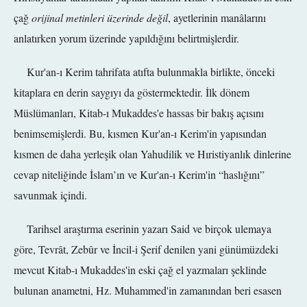
çağ
orijinal metinleri üzerinde değil
, ayetlerinin manâlarını
anlatırken yorum üzerinde yapıldığını belirtmişlerdir.
Kur'an-ı Kerim tahrifata atıfta bulunmakla birlikte, önceki
kitaplara en derin saygıyı da göstermektedir. İlk dönem
Müslümanları, Kitab-ı Mukaddes'e hassas bir bakış açısını
benimsemişlerdi. Bu, kısmen Kur'an-ı Kerim'in yapısından
kısmen de daha yerleşik olan Yahudilik ve Hıristiyanlık dinlerine
cevap niteliğinde İslam’ın ve Kur'an-ı Kerim'in “haslığını”
savunmak içindi.
Tarihsel araştırma eserinin yazarı Said ve birçok ulemaya
göre, Tevrât, Zebûr ve İncil-i Şerif denilen yani günümüzdeki
mevcut Kitab-ı Mukaddes'in eski çağ el yazmaları şeklinde
bulunan anametni, Hz. Muhammed'in zamanından beri esasen