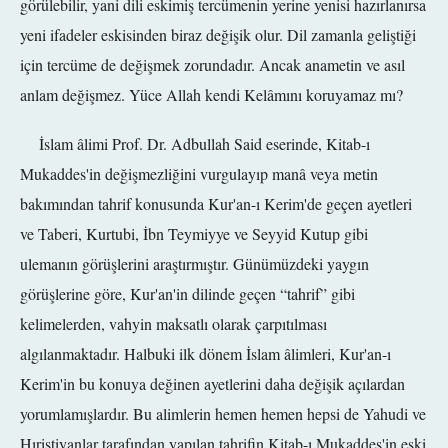
görülebilir, yani dili eskimiş tercümenin yerine yenisi hazırlanırsa
yeni ifadeler eskisinden biraz değişik olur. Dil zamanla geliştiği
için tercüme de değişmek zorundadır. Ancak anametin ve asıl
anlam değişmez. Yüce Allah kendi Kelâmını koruyamaz mı?
İslam âlimi Prof. Dr. Adbullah Said eserinde, Kitab-ı
Mukaddes'in değişmezliğini vurgulayıp manâ veya metin
bakımından tahrif konusunda Kur'an-ı Kerim'de geçen ayetleri
ve Taberi, Kurtubi, İbn Teymiyye ve Seyyid Kutup gibi
ulemanın görüşlerini araştırmıştır. Günümüzdeki yaygın
görüşlerine göre, Kur'an'in dilinde geçen “tahrif” gibi
kelimelerden, vahyin maksatlı olarak çarpıtılması
algılanmaktadır. Halbuki ilk dönem İslam âlimleri, Kur'an-ı
Kerim'in bu konuya değinen ayetlerini daha değişik açılardan
yorumlamışlardır. Bu alimlerin hemen hemen hepsi de Yahudi ve
Hıristiyanlar tarafından yapılan tahrifin Kitab-ı Mukaddes'in eski