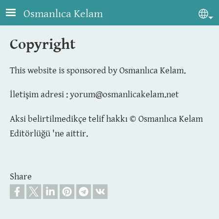
Skip to main content
Osmanlıca Kelam
Sel
Copyright
This website is sponsored by Osmanlıca Kelam.
İletişim adresi :
yorum@osmanlicakelam.net
Aksi belirtilmedikçe telif hakkı © Osmanlıca Kelam
Editörlüğü 'ne aittir.
Share