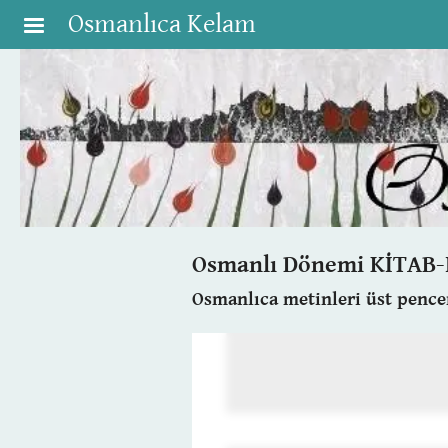
Skip to main content
Osmanlıca Kelam
Osmanlı Dönemi KİTAB-I
Osmanlıca metinleri üst penc