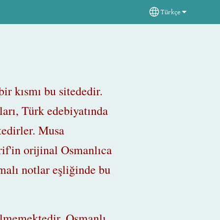
Türkçe
Select your langua
r kısmı bu sitededir.
arı, Türk edebiyatında
tedirler. Musa
rif'in orijinal Osmanlıca
malı notlar eşliğinde bu
ilmemektedir. Osmanlı