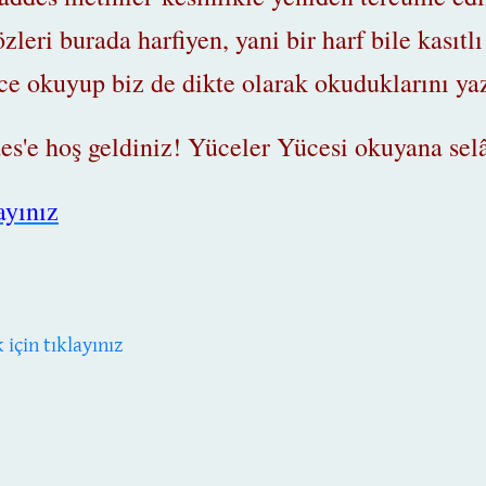
leri burada harfiyen, yani bir harf bile kasıtlı
lice okuyup biz de dikte olarak okuduklarını y
'e hoş geldiniz! Yüceler Yücesi okuyana selâ
ayınız
çin tıklayınız