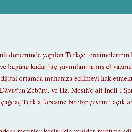
ı döneminde yapılan Türkçe tercümelerinin bi
 ve bugüne kadar hiç yayımlanmamış el yazmal
up dijital ortamda muhafaza edilmeyi hak etmek
 Dâvut'un
Zebûru, ve Hz. Mesîh'e ait İncil-i Şe
 çağdaş Türk alfabesine birebir çevrimi açıkla
ddes metinler kesinlikle yeniden tercüme ed