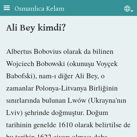
Skip to main content
Osmanlıca Kelam
Sel
Ali Bey kimdi?
Albertus Bobovius olarak da bilinen
Wojciech Bobowski (okunuşu Voyçek
Babofski), nam-ı diğer Ali Bey, o
zamanlar Polonya-Litvanya Birliğinin
sınırlarında bulunan Lwów
(Ukrayna'nın
Lviv)
şehrinde doğmuştur.
Doğum
tarihinin
genelde 1610 olarak belirtilse de
bu tarihin 1622 civarı olması daha