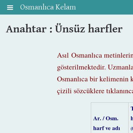
Skip to main content
Osmanlıca Kelam
Anahtar : Ünsüz harfler
Asıl Osmanlıca metinlerini
gösterilmektedir. Uzmanlar
Osmanlıca bir kelimenin k
çizili sözcüklere tıklanın
Ar. / Osm.
harf ve adı
(