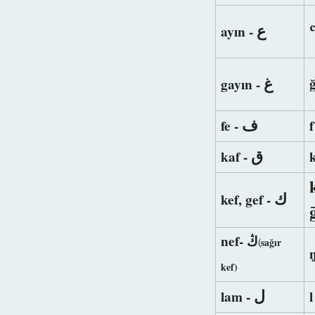
ﻉ
ayın -
ﻍ
gayın -
ﻑ
fe -
f
ﻕ
kaf -
ﻙ
kef, gef -
nef- ﯓ
sağır
(
kef)
ﻝ
lam -
l