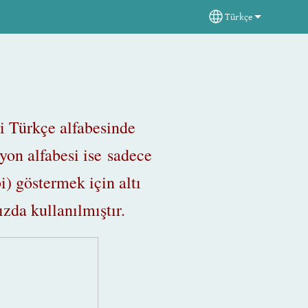
Türkçe
Select your langua
ni Türkçe alfabesinde
yon alfabesi ise sadece
) göstermek için altı
ızda kullanılmıştır.