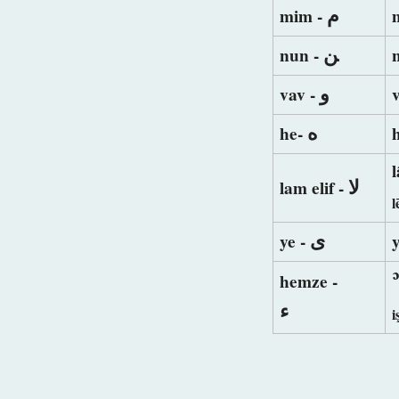
ﻡ
mim -
ﻦ
nun -
ﻭ
vav -
ﻩ
he-
ﻻ
lam elif -
l
ﻯ
ye -
hemze -
ﺀ
i