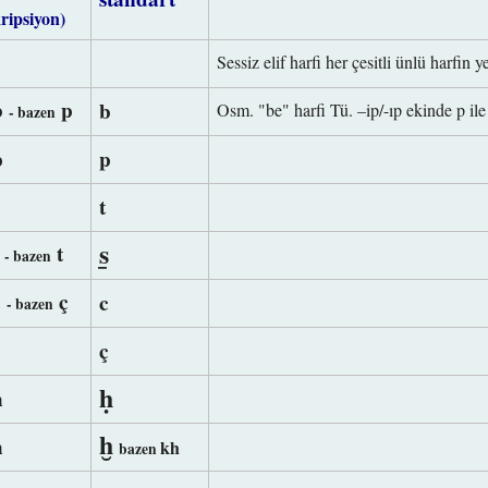
ripsiyon)
Sessiz elif harfi her çesitli ünlü harfin y
b
p
b
Osm. "be" harfi Tü. –ip/-ıp ekinde p ile 
- bazen
p
p
t
s̱
s
t
- bazen
c
ç
c
- bazen
ç
ç
ḥ
h
ḫ
h
kh
bazen