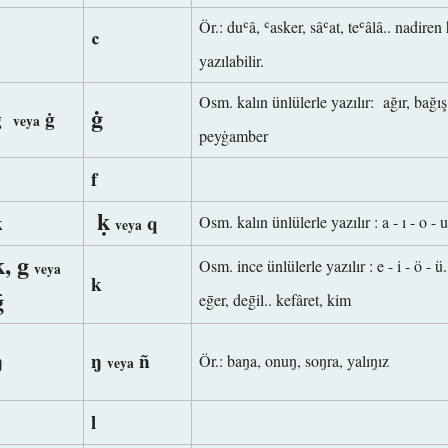
Ör.: duʿâ, ʿasker, sâʿat, teʿâlâ.. nadiren
ʿ
ʿ
yazılabilir.
Osm. kalın ünlülerle yazılır:
ağır, bağı
ġ
ğ
ġ
veya
peyġamber
f
ḳ
k
q
Osm. kalın ünlülerle yazılır : a - ı - o - 
veya
k, g
Osm. ince ünlülerle yazılır : e - i - ö - 
veya
k
ḡ
eḡer, deḡil.. kefâret, kim
ŋ
ŋ
ñ
Ör.: baŋa, onuŋ, soŋra, yalıŋız
veya
l