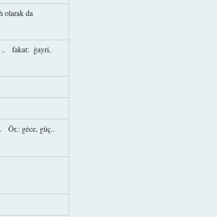
 h olarak da
ş .. fakat: ġayri,
u
ü.. Ör.: gėce, güç..