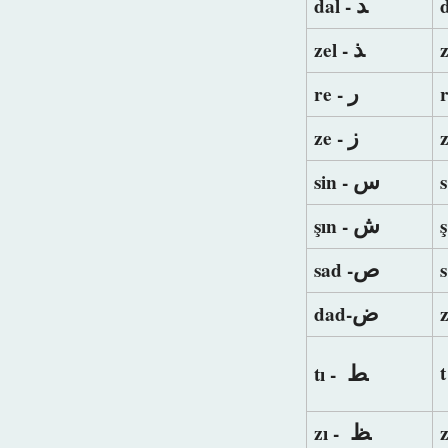
ﺪ
dal -
ﺬ
zel -
ﺭ
re -
ﺯ
ze -
ﺱ
sin -
ﺵ
şın -
ş
ﺹ
sad -
s
ﺽ
dad-
ﻂ
tı -
ﻆ
zı -