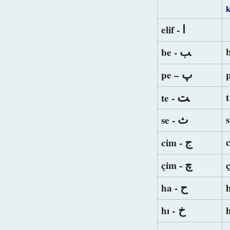
k
ﺍ
elif -
ﺐ
be -
پ
pe –
ﺖ
t
te -
ﺙ
se -
ﺝ
cim -
ﭺ
çim -
ﺡ
ha -
ﺥ
hı -