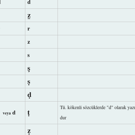
d
d
ẕ
z
r
r
z
z
s
s
ş
ṣ
ḍ
z
Tü. kökenli sözcüklerde "d" olarak yazıl
ṭ
t
d
veya
dur
ẓ
z