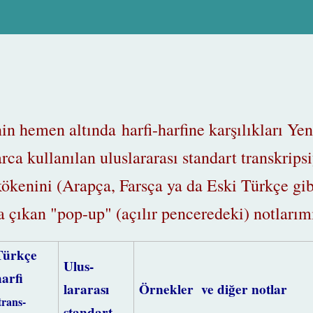
n hemen altında harfi-harfine karşılıkları Ye
ca kullanılan uluslararası standart transkripsi
ökenini (Arapça, Farsça ya da Eski Türkçe gibi
ca çıkan "pop-up" (açılır penceredeki) notlarım
Türkçe
Ulus-
harfi
lararası
Örnekler ve diğer notlar
trans-
standart