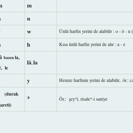
m
m
n
n
v
w
Ünlü harfin yerini de alabilir : o - ö - u 
h
h
Kısa ünlü harfin yerini de alır : a - e
lâ
la,
bazen
lā
la
,
ē
,
le
y
y
Hemze harfinin yerini de alabilir.. ör.: c
ʾ
(durak
ʾ
Ör.: şey
ʾi, risaleʾ-i saniye
şareti)