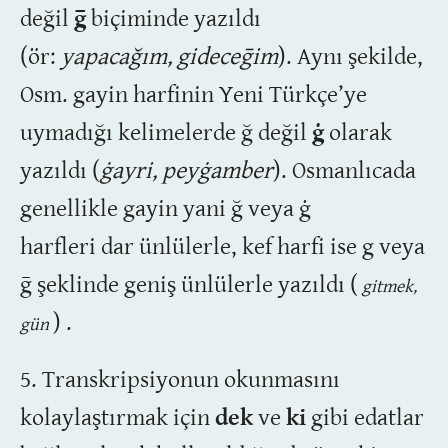
değil
ḡ
biçiminde yazıldı
(ör:
yapacağım, gideceḡim
). Aynı şekilde,
Osm. gayin harfinin Yeni Türkçe’ye
uymadığı kelimelerde ğ değil
ġ
olarak
yazıldı (
ġayri, peyġamber
). Osmanlıcada
genellikle gayin yani ğ veya ġ
harfleri dar ünlülerle, kef harfi ise g veya
ḡ şeklinde geniş ünlülerle yazıldı (
gitmek,
) .
gün
5. Transkripsiyonun okunmasını
kolaylaştırmak için
dek
ve
ki
gibi edatlar