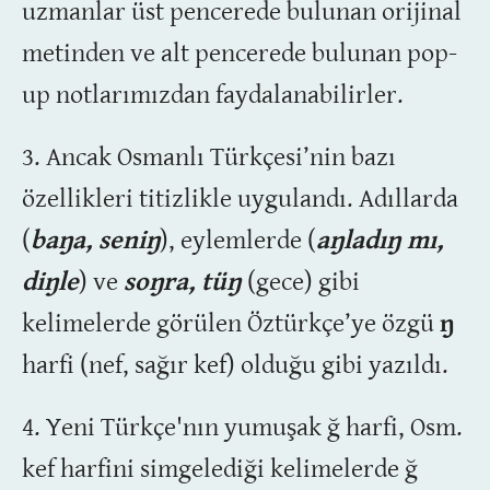
uzmanlar üst pencerede bulunan orijinal
metinden ve alt pencerede bulunan pop-
up notlarımızdan faydalanabilirler.
3. Ancak Osmanlı Türkçesi’nin bazı
özellikleri titizlikle uygulandı. Adıllarda
(
baŋa, seniŋ
), eylemlerde (
aŋladıŋ mı,
diŋle
) ve
soŋra, tüŋ
(gece) gibi
kelimelerde görülen Öztürkçe’ye özgü
ŋ
harfi (nef, sağır kef) olduğu gibi yazıldı.
4. Yeni Türkçe'nın yumuşak ğ harfi, Osm.
kef harfini simgelediği kelimelerde ğ