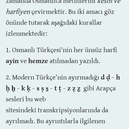
zamanda Osmanlıca metinlerini
kesin ve
harfiyen
çevirmektir. Bu iki amacı göz
önünde tutarak aşağıdaki kurallar
izlenmektedir:
1. Osmanlı Türkçesi'nin her ünsüz harfi
ayin
ve
hemze
atılmadan yazıldı.
2. Modern Türkçe’nin ayırmadığı
d ḍ - h
ḥ ḫ - k ḳ - s ṣ s̱ - t ṭ - z ẓ ẕ
gibi Arapça
sesleri bu web
sitesindeki transkripsiyonlarında da
ayrılmadı. Bu ayrıntılarla ilgilenen