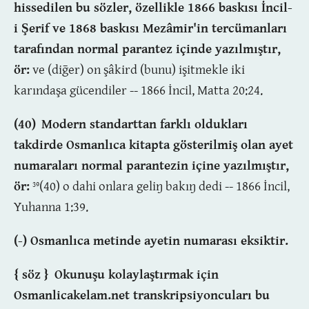
hissedilen bu sözler, özellikle 1866 baskısı İncil-
i Şerif ve 1868 baskısı Mezâmir'in
tercümanları
tarafından normal parantez içinde yazılmıştır,
ör:
ve (diḡer) on şâkird (bunu) işitmekle iki
karındaşa gücendiler -- 1866 İncil, Matta 20:24.
(40)
Modern standarttan farklı oldukları
takdirde
Osmanlıca kitapta gösterilmiş olan ayet
numaraları normal parantezin içine yazılmıştır,
ör:
(40) o dahi onlara geliŋ bakıŋ dedi -- 1866 İncil,
39
Yuhanna 1:39.
(-) Osmanlıca metinde ayetin numarası eksiktir.
{ söz }
Okunuşu kolaylaştırmak için
Osmanlicakelam.net transkripsiyoncuları bu