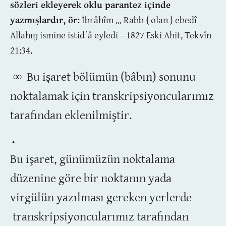
sözleri ekleyerek oklu parantez içinde
yazmışlardır, ör:
İbrâhîm ... Rabb { olan } ebedî
Allahıŋ ismine istidʿâ eyledi --1827 Eski Ahit, Tekvîn
21:34.
∞
Bu işaret bölümün (bâbın) sonunu
noktalamak için transkripsiyoncularımız
tarafından eklenilmiştir.
•
Bu işaret, günümüzün noktalama
düzenine göre bir noktanın yada
virgülün yazılması gereken yerlerde
transkripsiyoncularımız tarafından