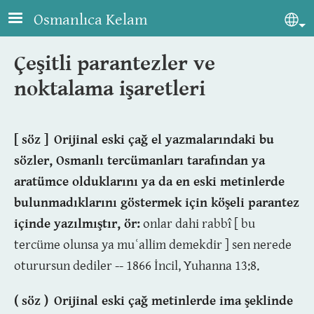
Skip to main content
Osmanlıca Kelam
Sel
Çeşitli parantezler ve
noktalama işaretleri
[ söz ]
Orijinal eski çağ el yazmalarındaki bu
sözler, Osmanlı tercümanları tarafından ya
aratümce olduklarını ya da en eski metinlerde
bulunmadıklarını göstermek için köşeli parantez
içinde yazılmıştır, ör:
onlar dahi rabbî [ bu
tercüme olunsa ya muʿallim demekdir ] sen nerede
oturursun dediler -- 1866 İncil, Yuhanna 13:8.
( söz )
Orijinal eski çağ metinlerde ima şeklinde