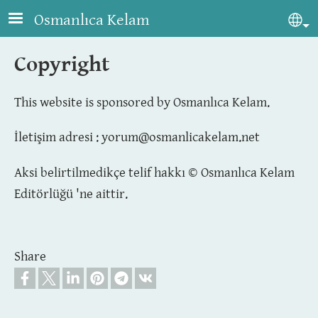
Skip to main content
Osmanlıca Kelam
Sel
Copyright
This website is sponsored by Osmanlıca Kelam.
İletişim adresi :
yorum@osmanlicakelam.net
Aksi belirtilmedikçe telif hakkı © Osmanlıca Kelam
Editörlüğü 'ne aittir.
Share