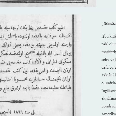
[ Sönsöz
İşbu kit
tabʿ olu
marifeti
sehv ve 
defa baʿ
Yûnânî l
olunduk
İngilter
eknâfın
Londrad
Amerikad