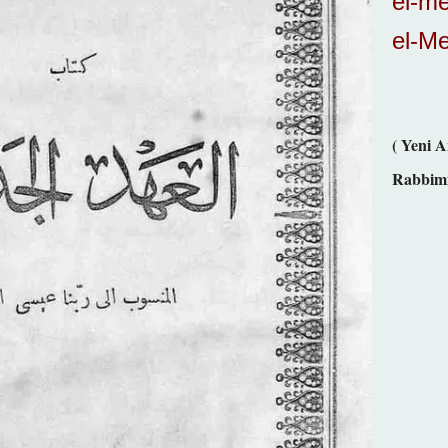
el-me
el-M
( Yeni 
Rabbimiz