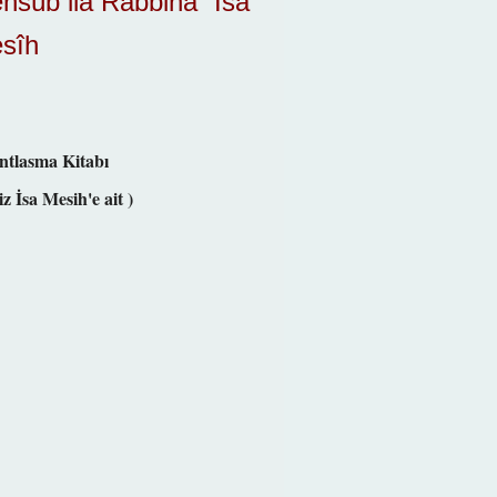
nsûb ilâ Rabbinâ ʿIsâ
esîh
Antlasma Kitabı
 İsa Mesih'e ait )