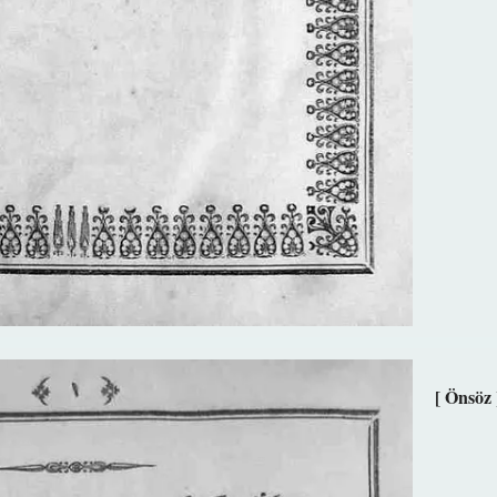
[ Önsöz 