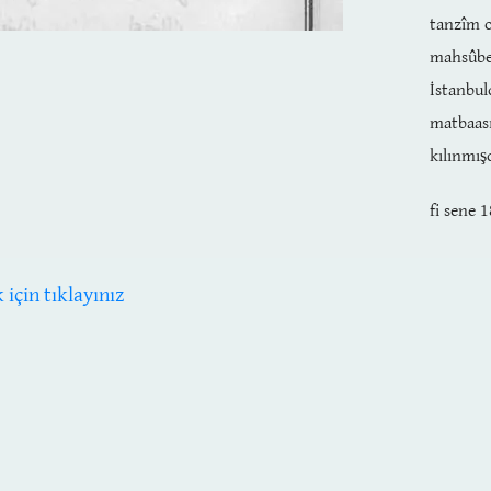
tanzîm 
mahsûb
İstanbu
matbaası
kılınmış
fi sene 
çin tıklayınız