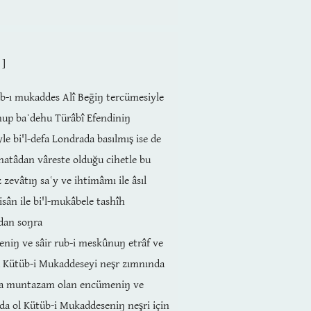
 ]
âb-ı mukaddes Alî Beḡiŋ tercümesiyle
nup baʿdehu Türâbî Efendiniŋ
yle bi'l-defa Londrada basılmış ise de
hatâdan vâreste olduğu cihetle bu
z zevâtıŋ saʿy ve ihtimâmı ile âsıl
isân ile bi'l-mukâbele tashîh
dan soŋra
reniŋ ve sâir rub-i meskûnuŋ etrâf ve
a Kütüb-i Mukaddeseyi neşr zımnında
a muntazam olan encümeniŋ ve
a ol Kütüb-i Mukaddeseniŋ neşri için