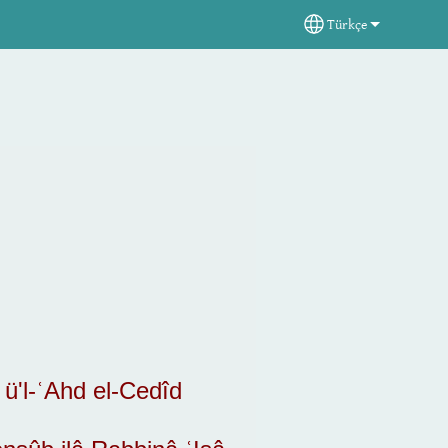
Türkçe
Select your langua
 ü'l-ʿAhd el-Cedîd