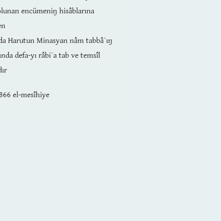
olunan encümeniŋ hisâblarına
en
lda Harutun Minasyan nâm tabbâʿıŋ
nda defa-yı râbiʿa tab ve temsîl
dır
1866 el-mesîhiye